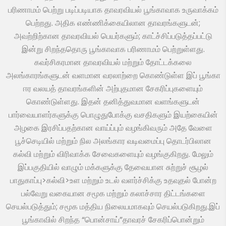
பரிணாமம் பெற்று படிப்படியாக தாவரவியல் பூங்காவாக உருவாக்கம்
பெற்றது. அதிக எண்ணிக்கையிலான தாவரங்களுடன்;
அவற்றிற்கான தாவரவியல் பெயர்களும்; காட்ச்சிப்படுத்தப்பட்டு
இன்று சிறந்ததொரு பூங்காவாக பரிணாமம் பெற்றுள்ளது.
கவர்சிகரமான தாவரவியல் மற்றும் தோட்டக்கலை
அலங்காரங்களுடன் வளமான வரலாற்றை கொண்டுள்ள இப் பூங்கா
ஈர வலயத் தாவரங்களின் அற்புதமான சேகரிப்புகளையும்
கொண்டுள்ளது. இதன் தனித்துவமான வளங்களுடன்
பார்வையாளர்களுக்கு பொழுதுபோக்கு வசதிகளும் இயற்கையின்
அழகை இரசிப்பதற்கான வாய்ப்பும் வழங்கிவரும் அதே வேளை
பூச்செடியில் மற்றும் நில அலங்கார வடிவமைப்பு தொடர்பிலான
கல்வி மற்றும் விரிவாக்க சேவைகளையும் வழங்குகிறது. மேலும்
இப்பகுதியில் வாழும் மக்களுக்கு தேவையான சுற்றுச் சூழல்
பாதுகாப்பு>கல்வி>உள மற்றும் உடல் வளர்ச்சிக்கு உதவுதல் போன்ற
பல்வேறு வகையான சமூக மற்றும் கலாச்சார திட்டங்களை
செயல்படுத்தும்; சமூக மத்திய நிலையமாகவும் செயல்படுகிறது.இப்
பூங்காவில் சிறந்த “பொன்சாய்”தாவரச் சேகரிப்பொன்றும்