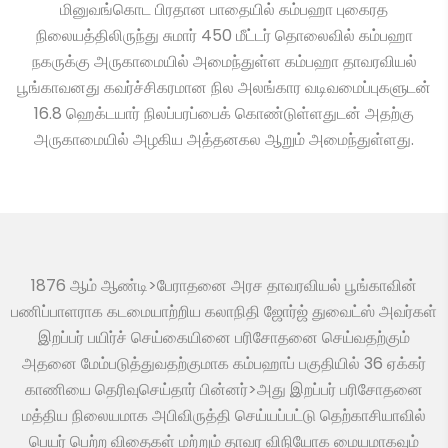
மினுவங்கொட பிரதான பாதையில் கம்பஹா புகைரத
நிலையத்திலிருந்து சுமார் 450 மீட்டர் தொலைவில் கம்பஹா
நகருக்கு அருகாமையில் அமைந்துள்ள கம்பஹா தாவரவியல்
பூங்காவனது கவர்ச்சிகரமான நில அலங்கார வடிவமைப்புகளுடன்
16.8 ஹெக்டயார் நிலப்பரப்பைக் கொண்டுள்ளதுடன் அதற்கு
அருகாமையில் அழகிய அத்தனகல ஆறும் அமைந்துள்ளது.
1876 ஆம் ஆண்டி>பேராதனை அரச தாவரவியல் பூங்காவின்
பணிப்பாளராக கடமையாற்றிய கலாநிதி ஜோர்ஜ் துவைட்ஸ் அவர்கள்
இறப்பர் பயிர்ச் செய்கையினை பரிசோதனை செய்வதற்கும்
அதனை மேம்படுத்துவதற்குமாக கம்பஹாப் பகுதியில் 36 ஏக்கர்
காணியை தெரிவுசெய்தார் பின்னர்>அது இறப்பர் பரிசோதனை
மத்திய நிலையமாக அபிவிருத்தி செய்யப்பட்டு தெற்காசியாவில்
பெயர் பெற்ற விதைகள் மற்றும் தாவர விநியோக மையமாகவும்